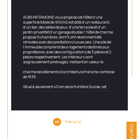
ACBS PATRIMOINE vous propose cet Hôtel d'une 
superficie totale de 900m2 est doté d'un restaurant, 
d'un bar, des salles de jeux, d'une terrasse et d'un 
jardin privatifet d'un garage double.l' hôtel de charme 
propose 9 chambres, dont 5 ont 
récemment été 
rénovées avec des prestations luxueuses. Une aile 
de 
l'immeuble comprend deux logements destinés aux 
propriétaires, avec des configurations de 3 pièces et 2 
pièces 
respectivement. Les intérieurs sont 
soigneusement aménagés, mettant en valeur le
charme des éléments d'architecture franche-comtoise 
de 1838.
Situé à seulement 40 km de la frontière Suisse, cet 
établissement 
bénéficie d'un emplacement stratégique 
offrant un accès privilégié 
à une clientèle 
internationale. Il se distingue par ses prestations 
haut 
de gamme et son atmosphère conviviale et 
authentique.
Au cœur d'une commune dynamique, il offre sécurité, 
Pièce(s)
20
confort et 
proximité avec tous les commerces, un havre 
CONTACT
de bien-être au 
quotidien.