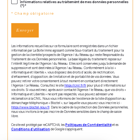
informations relatives au traitement de mes données personnelles
(*)*
* Champ obligatoire
Envoyer
Les informations recueillies sur ce formulaire sont enregistrées dans un fichier
informatisé par La Boite Immo agissant comme Sous-traitant du traitement pour la
gestion de la clientèle/prospects de l'Agence / du Réseau qui reste Responsable du
Traitement de vos Données personnelles. La base légale du traitement repose sur
l'intérêt légitime de l'Agence / du Réseau. Elles sont conservées jusqu'à demande de
suppression et sont destinées à l'Agence / au Réseau. Conformément à la loi «
informatique et libertés », vous disposez des droits d’accès, de rectification,
d’effacement, d’opposition, de limitation et de portabilité de vos données. Vous
pouvez retirer votre consentement à tout moment en contactant directement
l’Agence / Le Réseau. Consultez le site
https://cnil.fr/fr
pour plus d’informations sur
vos droits. Si vous estimez, après avoir contacté l'Agence / le Réseau, que vos droits «
Informatique et Libertés » ne sont pas respectés, vous pouvez adresser une
réclamation à la CNIL. Nous vous informons de l’existence de la liste d'opposition au
démarchage téléphonique « Bloctel », sur laquelle vous pouvez vous inscrire ici :
https://www.bloctel.gouv.fr
. Dans le cadre de la protection des Données personnelles,
nous vous invitons à ne pas inscrire de Données sensibles dans le champ de saisie
libre.
Ce site est protégé par reCAPTCHA, les
Politiques de Confidentialité
et es
Conditions d'utilisation
de Google s'appliquent.