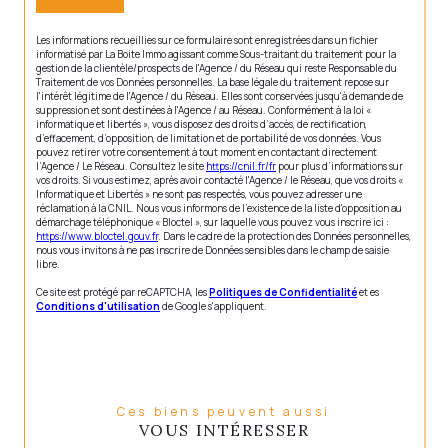
Les informations recueillies sur ce formulaire sont enregistrées dans un fichier
informatisé par La Boite Immo agissant comme Sous-traitant du traitement pour la
gestion de la clientèle/prospects de l'Agence / du Réseau qui reste Responsable du
Traitement de vos Données personnelles. La base légale du traitement repose sur
l'intérêt légitime de l'Agence / du Réseau. Elles sont conservées jusqu'à demande de
suppression et sont destinées à l'Agence / au Réseau. Conformément à la loi «
informatique et libertés », vous disposez des droits d’accès, de rectification,
d’effacement, d’opposition, de limitation et de portabilité de vos données. Vous
pouvez retirer votre consentement à tout moment en contactant directement
l’Agence / Le Réseau. Consultez le site
https://cnil.fr/fr
pour plus d’informations sur
vos droits. Si vous estimez, après avoir contacté l'Agence / le Réseau, que vos droits «
Informatique et Libertés » ne sont pas respectés, vous pouvez adresser une
réclamation à la CNIL. Nous vous informons de l’existence de la liste d'opposition au
démarchage téléphonique « Bloctel », sur laquelle vous pouvez vous inscrire ici :
https://www.bloctel.gouv.fr
. Dans le cadre de la protection des Données personnelles,
nous vous invitons à ne pas inscrire de Données sensibles dans le champ de saisie
libre.
Ce site est protégé par reCAPTCHA, les
Politiques de Confidentialité
et es
Conditions d'utilisation
de Google s'appliquent.
Ces biens peuvent aussi
VOUS INTÉRESSER