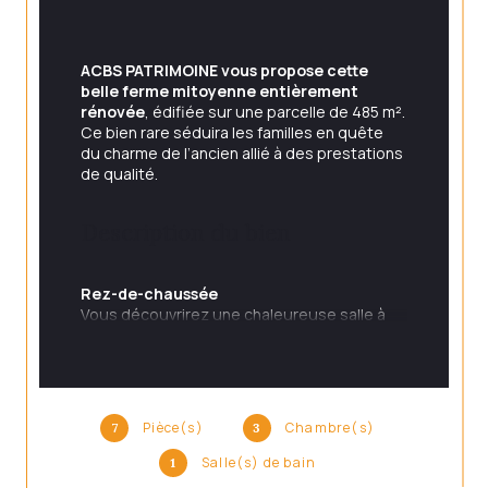
ACBS PATRIMOINE vous propose cette 
belle ferme mitoyenne entièrement 
rénovée
, édifiée sur une parcelle de 485 m².
Ce bien rare séduira les familles en quête 
du charme de l’ancien allié à des prestations 
de qualité.
Description du bien
Rez-de-chaussée
Vous découvrirez une chaleureuse salle à 
manger agrémentée d’une magnifique 
cheminée, un séjour, un salon convivial, une 
cuisine fonctionnelle avec accès à une 
dépendance, une salle d’eau avec WC ainsi 
qu’une chambre.
Pièce(s)
Chambre(s)
7
3
Salle(s) de bain
1
Étage