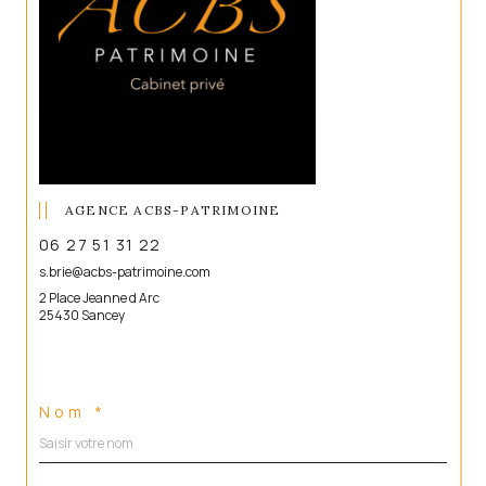
AGENCE ACBS-PATRIMOINE
06 27 51 31 22
s.brie@acbs-patrimoine.com
2 Place Jeanne d Arc
25430 Sancey
Nom *