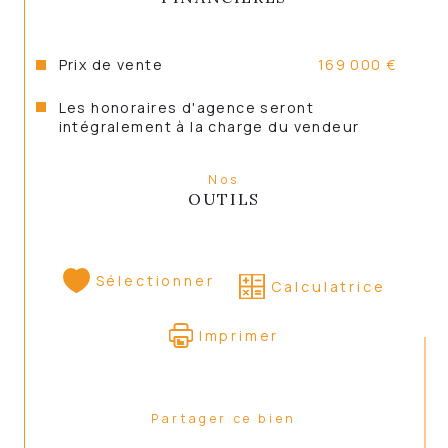
Prix de vente
169 000 €
Les atouts
Les honoraires d'agence seront
intégralement à la charge du vendeur
Nos
Rénovation de qualité
OUTILS
Sélectionner
Calculatrice
Charme de l’ancien préservé
Imprimer
Cheminée authentique dans la salle à 
manger
Partager ce bien