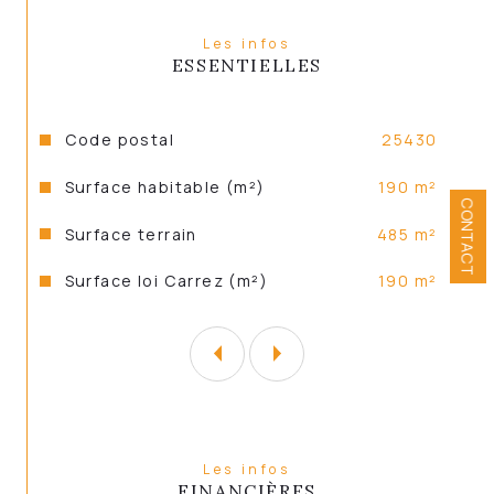
L’espace nuit se compose de deux 
chambres, d’un bureau pouvant faire office 
Les infos
de chambre supplémentaire, d’une salle 
ESSENTIELLES
d’eau et d’une salle de bains.
Annexes et extérieurs
Caractéristiques
Valeurs
Code postal
25430
Surface habitable (m²)
190 m²
CONTACT
Grande grange attenante offrant de 
surface terrain
485 m²
nombreuses possibilités 
Surface loi Carrez (m²)
190 m²
d’aménagement
Chaufferie
Les infos
FINANCIÈRES
Terrain de 485 m² avec terrasse