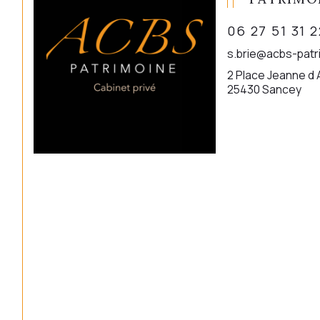
06 27 51 31 2
s.brie@acbs-pat
2 Place Jeanne d 
25430 Sancey