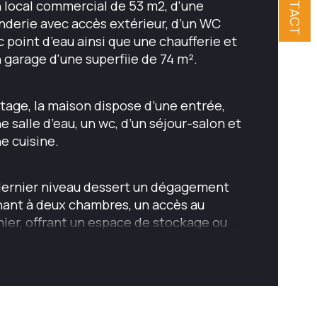
CONTACT
 local commercial de 53 m2, d'une 
nderie avec accès extérieur, d’un WC 
ombre de niveaux
 point d’eau ainsi que une chaufferie et 
 garage d'une superfiie de 74 m².
ombre de garage
étage, la maison dispose d’une entrée, 
née de construction
e salle d’eau, un wc, d’un séjour-salon et 
e cuisine.
dernier niveau dessert un dégagement 
ant à deux chambres, un accès au 
ier, offrant un espace de stockage ou 
potentiel d’aménagement 
plémentaire.