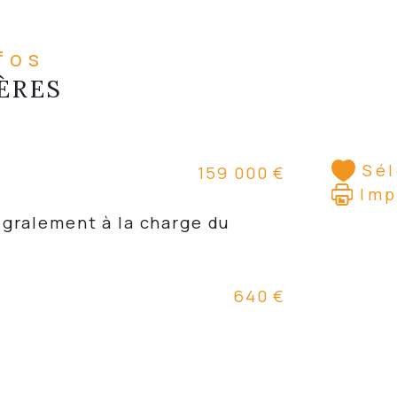
nfos
ÈRES
Sé
159 000 €
Imp
640 €