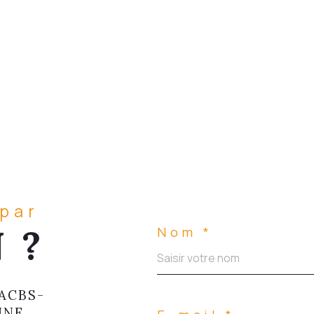
 par
 ?
Nom *
ACBS-
INE