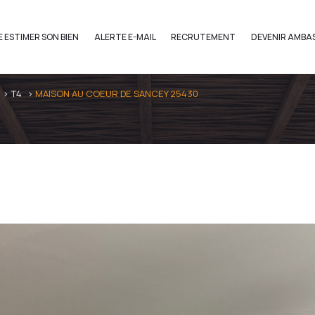
E ESTIMER SON BIEN
ALERTE E-MAIL
RECRUTEMENT
DEVENIR AMBA
Voir les
1
annonces
T4
MAISON AU COEUR DE SANCEY 25430
imer
1
LOCALISATION
BUDGET
Grand
4 Pièces