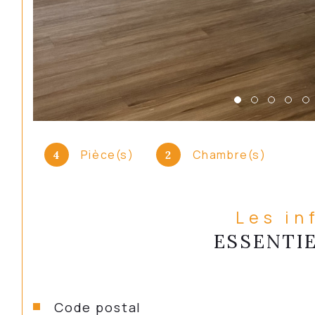
Pièce(s)
Chambre(s)
4
2
Les in
ESSENTI
Caractéristiques
Valeurs
Code postal