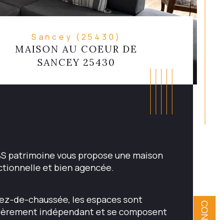
Sancey (25430)
MAISON AU COEUR DE
SANCEY 25430
S patrimoine vous propose une maison 
ctionnelle et bien agencée.
rez-de-chaussée, les espaces sont 
ièrement indépendant et se composent 
ristiques
Valeurs
ombre de pièces