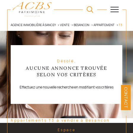
AGENCE IMMOBILIÈRE À SANCEY
VENTE
BESANCON
APPARTEMENT
T3
Désolé,
AUCUNE ANNONCE TROUVÉE
SELON VOS CRITÈRES
Effectuez une nouvelle recherche en modifiant vos critères
CONTACT
Appartements T3 à vendre à Besancon
Espace