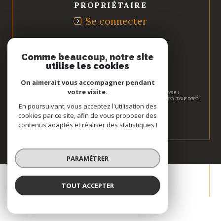
PROPRIÉTAIRE
Se connecter
Nous
ADHÉRONS
Comme beaucoup, notre site
utilise les cookies
On aimerait vous accompagner pendant
votre visite.
© 2026 | TOUS DROITS RÉSERVÉS | TRADUCTION POWERED BY GOOGLE |
NOS HONORAIRES
PLAN DU SITE
MENTIONS LÉGALES
ADMIN
NOS LIENS
POLITIQUE RGPD
COOKIES
En poursuivant, vous acceptez l'utilisation des
cookies par ce site, afin de vous proposer des
contenus adaptés et réaliser des statistiques !
PARAMÉTRER
TOUT ACCEPTER