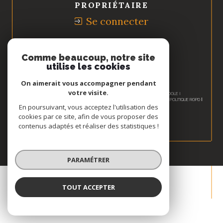
PROPRIÉTAIRE
Se connecter
Nous
ADHÉRONS
Comme beaucoup, notre site
utilise les cookies
On aimerait vous accompagner pendant
votre visite.
© 2026 | TOUS DROITS RÉSERVÉS | TRADUCTION POWERED BY GOOGLE |
NOS HONORAIRES
PLAN DU SITE
MENTIONS LÉGALES
ADMIN
NOS LIENS
POLITIQUE RGPD
COOKIES
En poursuivant, vous acceptez l'utilisation des
cookies par ce site, afin de vous proposer des
contenus adaptés et réaliser des statistiques !
PARAMÉTRER
TOUT ACCEPTER