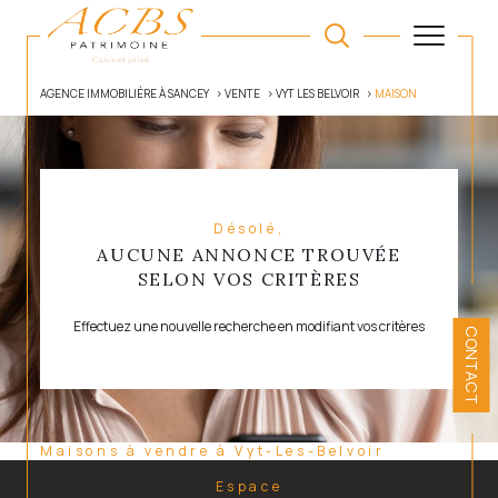
AGENCE IMMOBILIÈRE À SANCEY
VENTE
VYT LES BELVOIR
MAISON
Désolé,
AUCUNE ANNONCE TROUVÉE
SELON VOS CRITÈRES
Effectuez une nouvelle recherche en modifiant vos critères
CONTACT
Maisons à vendre à Vyt-Les-Belvoir
Espace