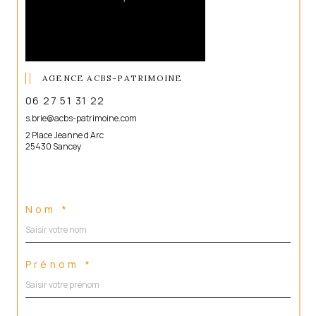
AGENCE ACBS-PATRIMOINE
06 27 51 31 22
s.brie@acbs-patrimoine.com
2 Place Jeanne d Arc
25430 Sancey
Nom *
Prénom *