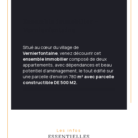
Ensemble immobilier – 
Vernierfontaine
Situé au cœur du village de 
Vernierfontaine
, venez découvrir cet 
ensemble immobilier
 composé de deux 
appartements, avec dépendances et beau 
potentiel d’aménagement, le tout édifié sur 
une parcelle d’environ 780
 m² avec parcelle 
constructible DE 500 M2.
Description des biens
Appartement 1
 : 90 m² habitable avec 
Les infos
terrasse
ESSENTIELLES