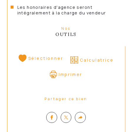
Les honoraires d'agence seront
intégralement à la charge du vendeur
Points forts
Nos
OUTILS
Idéal pour 
investisseurs
Sélectionner
Calculatrice
parcelle constructible d environ 500 
Imprimer
m2
Partager ce bien
N hésitez pas a contacter ACBS 
PATRIMOINE !!