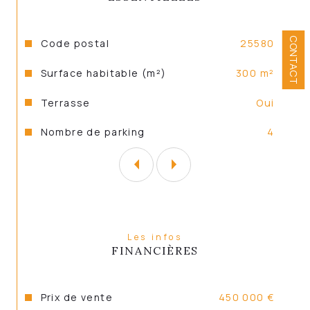
Caractéristiques
Valeurs
CONTACT
Code postal
25580
Appartement 2
 : 50 m² habitable avec 
terrasse
Surface habitable (m²)
300 m²
Terrasse
oui
Nombre de parking
4
Dépendances et atouts 
supplémentaires
Une grange aménageable
, offrant de 
nombreuses possibilités (création de 
Les infos
FINANCIÈRES
logements supplémentaires, espaces 
de stockage, activité professionnelle, 
etc.)
Prix de vente
450 000 €