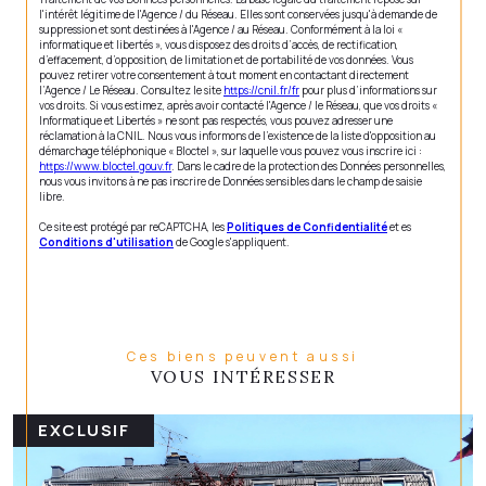
l'intérêt légitime de l'Agence / du Réseau. Elles sont conservées jusqu'à demande de
suppression et sont destinées à l'Agence / au Réseau. Conformément à la loi «
informatique et libertés », vous disposez des droits d’accès, de rectification,
d’effacement, d’opposition, de limitation et de portabilité de vos données. Vous
pouvez retirer votre consentement à tout moment en contactant directement
l’Agence / Le Réseau. Consultez le site
https://cnil.fr/fr
pour plus d’informations sur
vos droits. Si vous estimez, après avoir contacté l'Agence / le Réseau, que vos droits «
Informatique et Libertés » ne sont pas respectés, vous pouvez adresser une
réclamation à la CNIL. Nous vous informons de l’existence de la liste d'opposition au
démarchage téléphonique « Bloctel », sur laquelle vous pouvez vous inscrire ici :
https://www.bloctel.gouv.fr
. Dans le cadre de la protection des Données personnelles,
nous vous invitons à ne pas inscrire de Données sensibles dans le champ de saisie
libre.
Ce site est protégé par reCAPTCHA, les
Politiques de Confidentialité
et es
Conditions d'utilisation
de Google s'appliquent.
Ces biens peuvent aussi
VOUS INTÉRESSER
EXCLUSIF